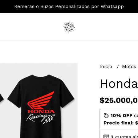
Remeras o Buzos Personalizados por Whatsapp
Inicio
Motos
Honda
$25.000,
10% OFF
c
Precio final:
$
3
cuotas si