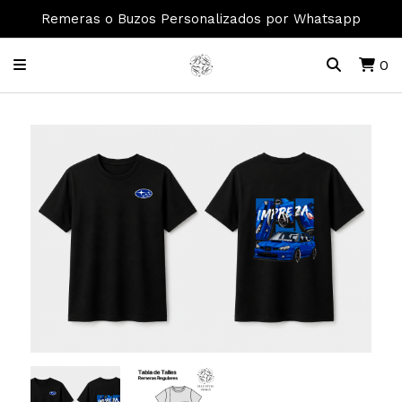
Remeras o Buzos Personalizados por Whatsapp
0